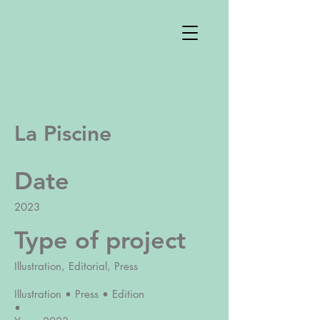
La Piscine
Date
2023
Type of project
Illustration, Editorial, Press
Illustration • Press • Edition
•